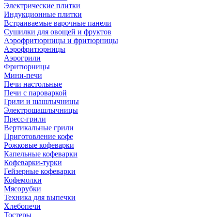
Электрические плитки
Индукционные плитки
Встраиваемые варочные панели
Сушилки для овощей и фруктов
Аэрофритюрницы и фритюрницы
Аэрофритюрницы
Аэрогрили
Фритюрницы
Мини-печи
Печи настольные
Печи с пароваркой
Грили и шашлычницы
Электрошашлычницы
Пресс-грили
Вертикальные грили
Приготовление кофе
Рожковые кофеварки
Капельные кофеварки
Кофеварки-турки
Гейзерные кофеварки
Кофемолки
Мясорубки
Техника для выпечки
Хлебопечи
Тостеры