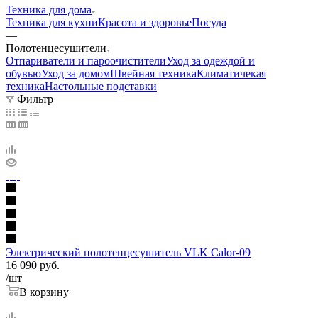
Техника для дома
Техника для кухни
Красота и здоровье
Посуда
—
Полотенцесушители
Отпариватели и пароочистители
Уход за одеждой и
обувью
Уход за домом
Швейная техника
Климатичекая
техника
Настольные подставки
Фильтр
Электрический полотенцесушитель VLK Calor-09
16 090
руб.
/шт
В корзину