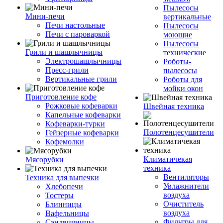
Пылесосы
Мини-печи
вертикальные
Печи настольные
Пылесосы
Печи с пароваркой
моющие
Пылесосы
Грили и шашлычницы
технические
Электрошашлычницы
Роботы-
Пресс-грили
пылесосы
Вертикальные грили
Роботы для
мойки окон
Приготовление кофе
Рожковые кофеварки
Швейная техника
Капельные кофеварки
Кофеварки-турки
Полотенцесушители
Гейзерные кофеварки
Кофемолки
Климатичекая
Мясорубки
техника
Вентиляторы
Техника для выпечки
Увлажнители
Хлебопечи
воздуха
Тостеры
Очиститель
Блинницы
воздуха
Вафельницы
Фильтры для
Сэндвичницы