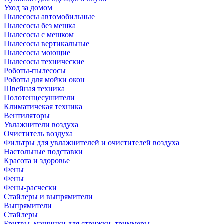
Уход за домом
Пылесосы автомобильные
Пылесосы без мешка
Пылесосы с мешком
Пылесосы вертикальные
Пылесосы моющие
Пылесосы технические
Роботы-пылесосы
Роботы для мойки окон
Швейная техника
Полотенцесушители
Климатичекая техника
Вентиляторы
Увлажнители воздуха
Очиститель воздуха
Фильтры для увлажнителей и очистителей воздуха
Настольные подставки
Красота и здоровье
Фены
Фены
Фены-расчески
Стайлеры и выпрямители
Выпрямители
Стайлеры
Бритвы, машинки для стрижки, триммеры