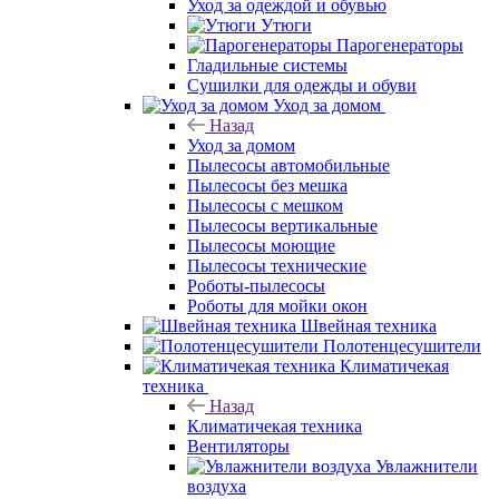
Уход за одеждой и обувью
Утюги
Парогенераторы
Гладильные системы
Сушилки для одежды и обуви
Уход за домом
Назад
Уход за домом
Пылесосы автомобильные
Пылесосы без мешка
Пылесосы с мешком
Пылесосы вертикальные
Пылесосы моющие
Пылесосы технические
Роботы-пылесосы
Роботы для мойки окон
Швейная техника
Полотенцесушители
Климатичекая
техника
Назад
Климатичекая техника
Вентиляторы
Увлажнители
воздуха