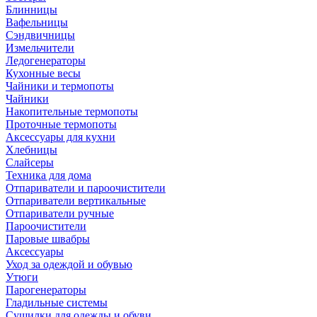
Блинницы
Вафельницы
Сэндвичницы
Измельчители
Ледогенераторы
Кухонные весы
Чайники и термопоты
Чайники
Накопительные термопоты
Проточные термопоты
Аксессуары для кухни
Хлебницы
Слайсеры
Техника для дома
Отпариватели и пароочистители
Отпариватели вертикальные
Отпариватели ручные
Пароочистители
Паровые швабры
Аксессуары
Уход за одеждой и обувью
Утюги
Парогенераторы
Гладильные системы
Сушилки для одежды и обуви