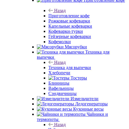
Приготовление кофе
Назад
Приготовление кофе
Рожковые кофеварки
Капельные кофеварки
Кофеварки-турки
Гейзерные кофеварки
Кофемолки
Мясорубки
Техника для
выпечки
Назад
Техника для выпечки
Хлебопечи
Тостеры
Блинницы
Вафельницы
Сэндвичницы
Измельчители
Ледогенераторы
Кухонные весы
Чайники и
термопоты
Назад