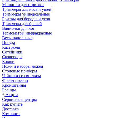
Машинки для стрижки
Триммеры для носа и ушей
Триммеры универсальные
Бритвы для бороды и усов
Триммеры для бровей
Ванночки для ног
Термометры инфракрасные
Весы напольные
Посуда
Кастрюли
Сотейники
Сковороды
Ковши
Ножи и наборы ножей
Столовые приборы
Чайники со свистком
Френч-прессы
Кронштейны
Бренды
Акции
Сервисные центры
Как купить
Доставка
Компания