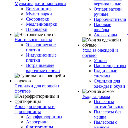
Мультиварки и пароварки
вертикальные
Ветчинницы
Отпариватели
Мультиварки
ручные
Скороварки
Пароочистители
Медленноварки
Паровые
Пароварки
швабры
Аксессуары
Настольные плиты
Электрические
плитки
Уход за одеждой и
Индукционные
обувью
плитки
Утюги
Встраиваемые
Парогенераторы
варочные панели
Гладильные
системы
Сушилки для
Сушилки для овощей и
одежды и обуви
фруктов
Уход за домом
Пылесосы
Аэрофритюрницы и
автомобильные
фритюрницы
Пылесосы без
Аэрофритюрницы
мешка
Аэрогрили
Пылесосы с
Фритюрницы
мешком