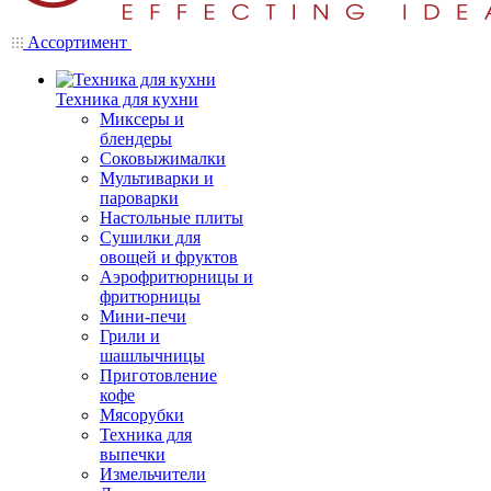
Ассортимент
Техника для кухни
Миксеры и
блендеры
Соковыжималки
Мультиварки и
пароварки
Настольные плиты
Сушилки для
овощей и фруктов
Аэрофритюрницы и
фритюрницы
Мини-печи
Грили и
шашлычницы
Приготовление
кофе
Мясорубки
Техника для
выпечки
Измельчители