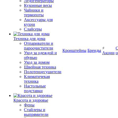
Ледогенераторы
Кухонные весы
Чайники и
термопоты
Аксессуары для
кухни
Слайсеры
Техника для дома
Отпариватели и
пароочистители
С
Кронштейны
Бренды
Уход за одеждой и
Акции
ц
обувью
Уход за домом
Швейная техника
Полотенцесушители
Климатичекая
техника
Настольные
подставки
Красота и здоровье
Фены
Стайлеры и
выпрямители