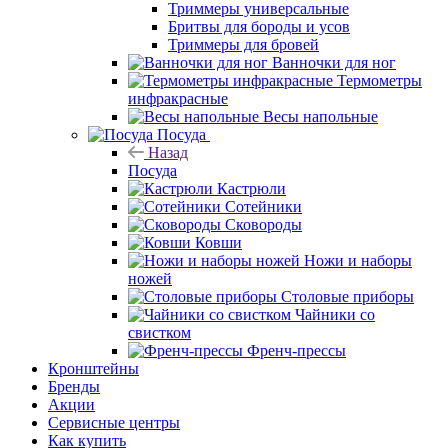
Триммеры универсальные
Бритвы для бороды и усов
Триммеры для бровей
Ванночки для ног
Термометры
инфракрасные
Весы напольные
Посуда
Назад
Посуда
Кастрюли
Сотейники
Сковороды
Ковши
Ножи и наборы
ножей
Столовые приборы
Чайники со
свистком
Френч-прессы
Кронштейны
Бренды
Акции
Сервисные центры
Как купить