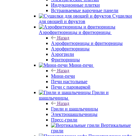
Индукционные плитки
Встраиваемые варочные панели
Сушилки
для овощей и фруктов
Аэрофритюрницы и фритюрницы
Назад
Аэрофритюрницы и фритюрницы
Аэрофритюрницы
Аэрогрили
Фритюрницы
Мини-печи
Назад
Мини-печи
Печи настольные
Печи с пароваркой
Грили и
шашлычницы
Назад
Грили и шашлычницы
Электрошашлычницы
Пресс-грили
Вертикальные
грили