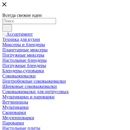
Всегда свежие идеи
Ассортимент
Техника для кухни
Миксеры и блендеры
Планетарные миксеры
Погружные миксеры
Настольные блендеры
Погружные блендеры
Блендеры-суповарки
Соковыжималки
Центробежные соковыжималки
Шнековые соковыжималки
Соковыжималки для цитрусовых
Мультиварки и пароварки
Ветчинницы
Мультиварки
Скороварки
Медленноварки
Пароварки
Настольные плиты