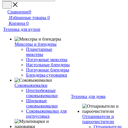
Сравнение
0
Избранные товары
0
Корзина
0
Техника для кухни
Миксеры и блендеры
Планетарные
миксеры
Погружные миксеры
Настольные блендеры
Погружные блендеры
Блендеры-суповарки
Соковыжималки
Центробежные
соковыжималки
Техника для дома
Шнековые
соковыжималки
Соковыжималки для
цитрусовых
Отпариватели и
пароочистители
Отпариватели