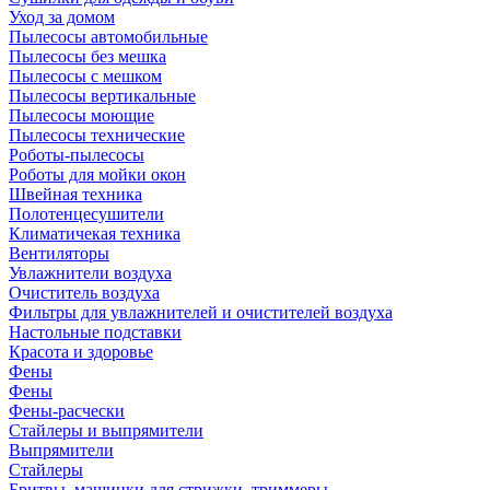
Уход за домом
Пылесосы автомобильные
Пылесосы без мешка
Пылесосы с мешком
Пылесосы вертикальные
Пылесосы моющие
Пылесосы технические
Роботы-пылесосы
Роботы для мойки окон
Швейная техника
Полотенцесушители
Климатичекая техника
Вентиляторы
Увлажнители воздуха
Очиститель воздуха
Фильтры для увлажнителей и очистителей воздуха
Настольные подставки
Красота и здоровье
Фены
Фены
Фены-расчески
Стайлеры и выпрямители
Выпрямители
Стайлеры
Бритвы, машинки для стрижки, триммеры