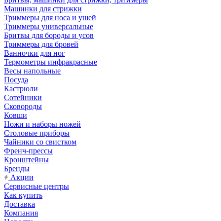
Машинки для стрижки
Триммеры для носа и ушей
Триммеры универсальные
Бритвы для бороды и усов
Триммеры для бровей
Ванночки для ног
Термометры инфракрасные
Весы напольные
Посуда
Кастрюли
Сотейники
Сковороды
Ковши
Ножи и наборы ножей
Столовые приборы
Чайники со свистком
Френч-прессы
Кронштейны
Бренды
Акции
Сервисные центры
Как купить
Доставка
Компания