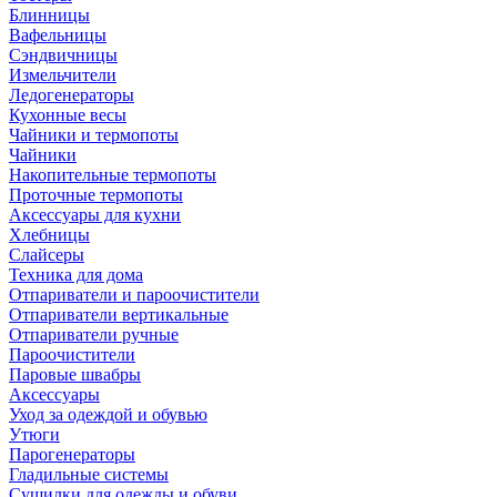
Блинницы
Вафельницы
Сэндвичницы
Измельчители
Ледогенераторы
Кухонные весы
Чайники и термопоты
Чайники
Накопительные термопоты
Проточные термопоты
Аксессуары для кухни
Хлебницы
Слайсеры
Техника для дома
Отпариватели и пароочистители
Отпариватели вертикальные
Отпариватели ручные
Пароочистители
Паровые швабры
Аксессуары
Уход за одеждой и обувью
Утюги
Парогенераторы
Гладильные системы
Сушилки для одежды и обуви