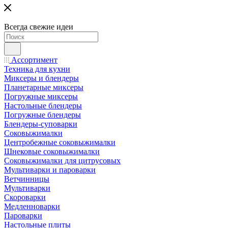
Всегда свежие идеи
Ассортимент
Техника для кухни
Миксеры и блендеры
Планетарные миксеры
Погружные миксеры
Настольные блендеры
Погружные блендеры
Блендеры-суповарки
Соковыжималки
Центробежные соковыжималки
Шнековые соковыжималки
Соковыжималки для цитрусовых
Мультиварки и пароварки
Ветчинницы
Мультиварки
Скороварки
Медленноварки
Пароварки
Настольные плиты