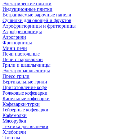
Электрические плитки
Индукционные плитки
Встраиваемые варочные панели
Сушилки для овощей и фруктов
Аэрофритюрницы и фритюрницы
Аэрофритюрницы
Аэрогрили
Фритюрницы
Мини-печи
Печи настольные
Печи с пароваркой
Грили и шашлычницы
Электрошашлычницы
Пресс-грили
Вертикальные грили
Приготовление кофе
Рожковые кофеварки
Капельные кофеварки
Кофеварки-турки
Гейзерные кофеварки
Кофемолки
Мясорубки
Техника для выпечки
Хлебопечи
Тостеры