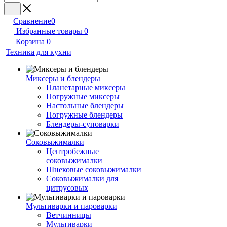
Сравнение
0
Избранные товары
0
Корзина
0
Техника для кухни
Миксеры и блендеры
Планетарные миксеры
Погружные миксеры
Настольные блендеры
Погружные блендеры
Блендеры-суповарки
Соковыжималки
Центробежные
соковыжималки
Шнековые соковыжималки
Соковыжималки для
цитрусовых
Мультиварки и пароварки
Ветчинницы
Мультиварки