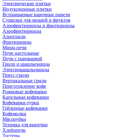
Электрические плитки
Индукционные плитки
Встраиваемые варочные панели
Сушилки для овощей и фруктов
Аэрофритюрницы и фритюрницы
Аэрофритюрницы
Аэрогрили
Фритюрницы
Мини-печи
Печи настольные
Печи с пароваркой
Грили и шашлычницы
Электрошашлычницы
Пресс-грили
Вертикальные грили
Приготовление кофе
Рожковые кофеварки
Капельные кофеварки
Кофеварки-турки
Гейзерные кофеварки
Кофемолки
Мясорубки
Техника для выпечки
Хлебопечи
Тостеры