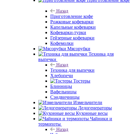
Приготовление кофе
Назад
Приготовление кофе
Рожковые кофеварки
Капельные кофеварки
Кофеварки-турки
Гейзерные кофеварки
Кофемолки
Мясорубки
Техника для
выпечки
Назад
Техника для выпечки
Хлебопечи
Тостеры
Блинницы
Вафельницы
Сэндвичницы
Измельчители
Ледогенераторы
Кухонные весы
Чайники и
термопоты
Назад