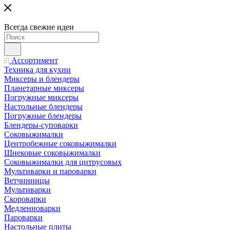
Всегда свежие идеи
Ассортимент
Техника для кухни
Миксеры и блендеры
Планетарные миксеры
Погружные миксеры
Настольные блендеры
Погружные блендеры
Блендеры-суповарки
Соковыжималки
Центробежные соковыжималки
Шнековые соковыжималки
Соковыжималки для цитрусовых
Мультиварки и пароварки
Ветчинницы
Мультиварки
Скороварки
Медленноварки
Пароварки
Настольные плиты