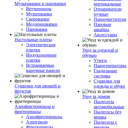
Мультиварки и пароварки
вертикальные
Ветчинницы
Отпариватели
Мультиварки
ручные
Скороварки
Пароочистители
Медленноварки
Паровые
Пароварки
швабры
Аксессуары
Настольные плиты
Электрические
плитки
Уход за одеждой и
Индукционные
обувью
плитки
Утюги
Встраиваемые
Парогенераторы
варочные панели
Гладильные
системы
Сушилки для
Сушилки для овощей и
одежды и обуви
фруктов
Уход за домом
Пылесосы
Аэрофритюрницы и
автомобильные
фритюрницы
Пылесосы без
Аэрофритюрницы
мешка
Аэрогрили
Пылесосы с
Фритюрницы
мешком