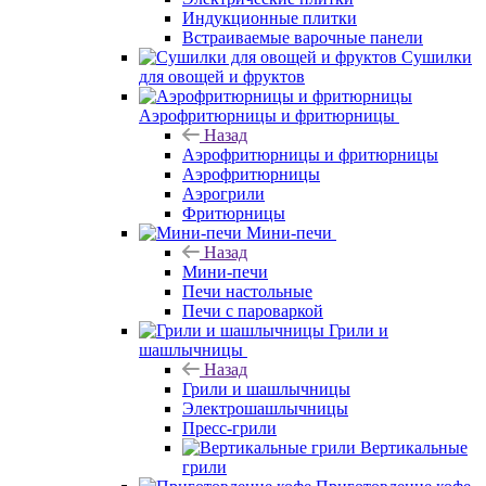
Индукционные плитки
Встраиваемые варочные панели
Сушилки
для овощей и фруктов
Аэрофритюрницы и фритюрницы
Назад
Аэрофритюрницы и фритюрницы
Аэрофритюрницы
Аэрогрили
Фритюрницы
Мини-печи
Назад
Мини-печи
Печи настольные
Печи с пароваркой
Грили и
шашлычницы
Назад
Грили и шашлычницы
Электрошашлычницы
Пресс-грили
Вертикальные
грили