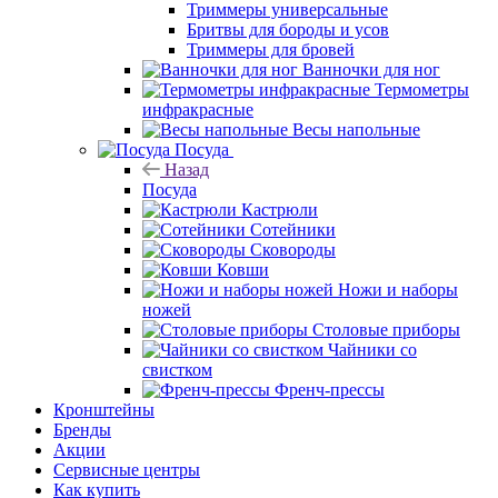
Триммеры универсальные
Бритвы для бороды и усов
Триммеры для бровей
Ванночки для ног
Термометры
инфракрасные
Весы напольные
Посуда
Назад
Посуда
Кастрюли
Сотейники
Сковороды
Ковши
Ножи и наборы
ножей
Столовые приборы
Чайники со
свистком
Френч-прессы
Кронштейны
Бренды
Акции
Сервисные центры
Как купить