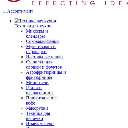
Ассортимент
Техника для кухни
Миксеры и
блендеры
Соковыжималки
Мультиварки и
пароварки
Настольные плиты
Сушилки для
овощей и фруктов
Аэрофритюрницы и
фритюрницы
Мини-печи
Грили и
шашлычницы
Приготовление
кофе
Мясорубки
Техника для
выпечки
Измельчители