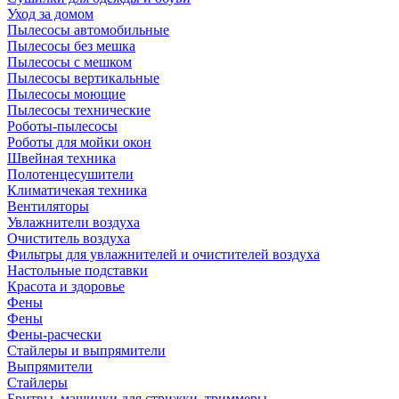
Уход за домом
Пылесосы автомобильные
Пылесосы без мешка
Пылесосы с мешком
Пылесосы вертикальные
Пылесосы моющие
Пылесосы технические
Роботы-пылесосы
Роботы для мойки окон
Швейная техника
Полотенцесушители
Климатичекая техника
Вентиляторы
Увлажнители воздуха
Очиститель воздуха
Фильтры для увлажнителей и очистителей воздуха
Настольные подставки
Красота и здоровье
Фены
Фены
Фены-расчески
Стайлеры и выпрямители
Выпрямители
Стайлеры
Бритвы, машинки для стрижки, триммеры