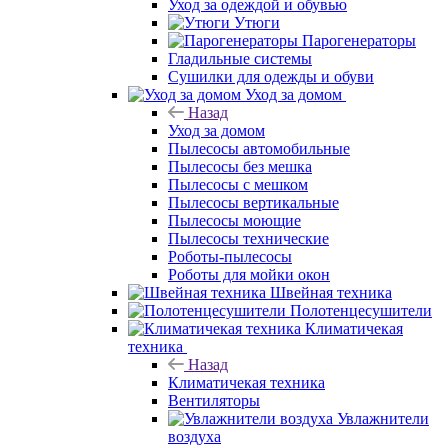
Уход за одеждой и обувью
Утюги
Парогенераторы
Гладильные системы
Сушилки для одежды и обуви
Уход за домом
Назад
Уход за домом
Пылесосы автомобильные
Пылесосы без мешка
Пылесосы с мешком
Пылесосы вертикальные
Пылесосы моющие
Пылесосы технические
Роботы-пылесосы
Роботы для мойки окон
Швейная техника
Полотенцесушители
Климатичекая
техника
Назад
Климатичекая техника
Вентиляторы
Увлажнители
воздуха