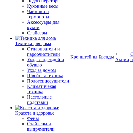
Ледогенераторы
Кухонные весы
Чайники и
термопоты
Аксессуары для
кухни
Слайсеры
Техника для дома
Отпариватели и
пароочистители
С
Кронштейны
Бренды
Уход за одеждой и
Акции
ц
обувью
Уход за домом
Швейная техника
Полотенцесушители
Климатичекая
техника
Настольные
подставки
Красота и здоровье
Фены
Стайлеры и
выпрямители