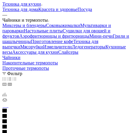
Техника для кухни
Техника для дома
Красота и здоровье
Посуда
—
Чайники и термопоты
Миксеры и блендеры
Соковыжималки
Мультиварки и
пароварки
Настольные плиты
Сушилки для овощей и
фруктов
Аэрофритюрницы и фритюрницы
Мини-печи
Грили и
шашлычницы
Приготовление кофе
Техника для
выпечки
Мясорубки
Измельчители
Ледогенераторы
Кухонные
весы
Аксессуары для кухни
Слайсеры
Чайники
Накопительные термопоты
Проточные термопоты
Фильтр