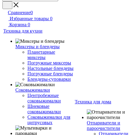
Сравнение
0
Избранные товары
0
Корзина
0
Техника для кухни
Миксеры и блендеры
Планетарные
миксеры
Погружные миксеры
Настольные блендеры
Погружные блендеры
Блендеры-суповарки
Соковыжималки
Центробежные
соковыжималки
Техника для дома
Шнековые
соковыжималки
Соковыжималки для
цитрусовых
Отпариватели и
пароочистители
Отпариватели