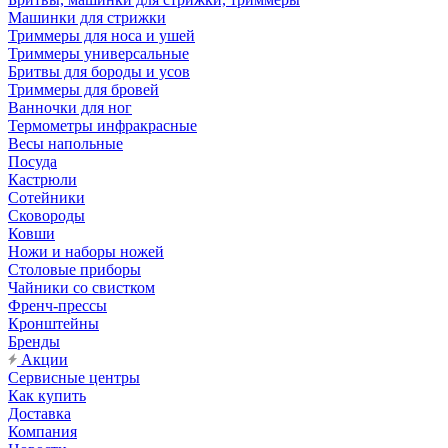
Машинки для стрижки
Триммеры для носа и ушей
Триммеры универсальные
Бритвы для бороды и усов
Триммеры для бровей
Ванночки для ног
Термометры инфракрасные
Весы напольные
Посуда
Кастрюли
Сотейники
Сковороды
Ковши
Ножи и наборы ножей
Столовые приборы
Чайники со свистком
Френч-прессы
Кронштейны
Бренды
Акции
Сервисные центры
Как купить
Доставка
Компания