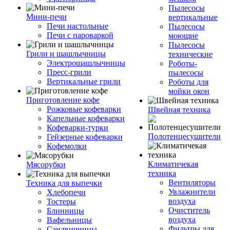
Пылесосы
Мини-печи
вертикальные
Печи настольные
Пылесосы
Печи с пароваркой
моющие
Пылесосы
Грили и шашлычницы
технические
Электрошашлычницы
Роботы-
Пресс-грили
пылесосы
Вертикальные грили
Роботы для
мойки окон
Приготовление кофе
Рожковые кофеварки
Швейная техника
Капельные кофеварки
Кофеварки-турки
Полотенцесушители
Гейзерные кофеварки
Кофемолки
Климатичекая
Мясорубки
техника
Вентиляторы
Техника для выпечки
Увлажнители
Хлебопечи
воздуха
Тостеры
Очиститель
Блинницы
воздуха
Вафельницы
Фильтры для
Сэндвичницы