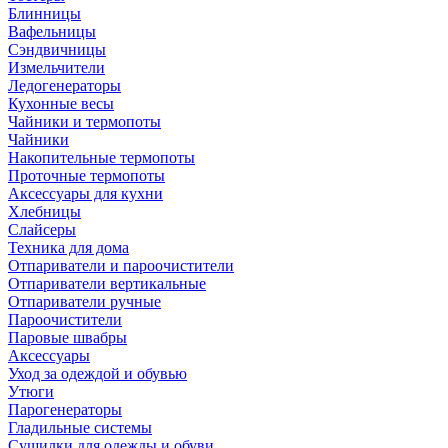
Блинницы
Вафельницы
Сэндвичницы
Измельчители
Ледогенераторы
Кухонные весы
Чайники и термопоты
Чайники
Накопительные термопоты
Проточные термопоты
Аксессуары для кухни
Хлебницы
Слайсеры
Техника для дома
Отпариватели и пароочистители
Отпариватели вертикальные
Отпариватели ручные
Пароочистители
Паровые швабры
Аксессуары
Уход за одеждой и обувью
Утюги
Парогенераторы
Гладильные системы
Сушилки для одежды и обуви