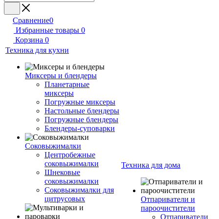
Сравнение
0
Избранные товары
0
Корзина
0
Техника для кухни
Миксеры и блендеры
Планетарные
миксеры
Погружные миксеры
Настольные блендеры
Погружные блендеры
Блендеры-суповарки
Соковыжималки
Центробежные
соковыжималки
Техника для дома
Шнековые
соковыжималки
Соковыжималки для
цитрусовых
Отпариватели и
пароочистители
Отпариватели