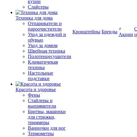
кухни
Слайсеры
Техника для дома
Отпариватели и
пароочистители
С
Кронштейны
Бренды
Уход за одеждой и
Акции
ц
обувью
Уход за домом
Швейная техника
Полотенцесушители
Климатичекая
техника
Настольные
подставки
Красота и здоровье
Фены
Стайлеры и
выпрямители
Бритвы, машинки
для стрижки,
триммеры
Ванночки для ног
Термометры