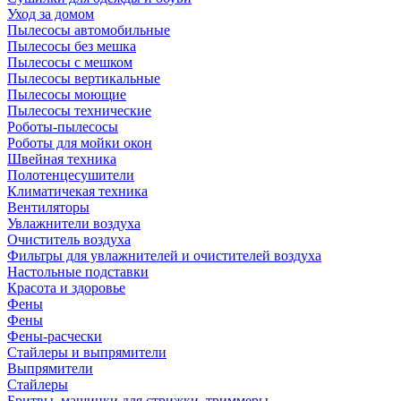
Уход за домом
Пылесосы автомобильные
Пылесосы без мешка
Пылесосы с мешком
Пылесосы вертикальные
Пылесосы моющие
Пылесосы технические
Роботы-пылесосы
Роботы для мойки окон
Швейная техника
Полотенцесушители
Климатичекая техника
Вентиляторы
Увлажнители воздуха
Очиститель воздуха
Фильтры для увлажнителей и очистителей воздуха
Настольные подставки
Красота и здоровье
Фены
Фены
Фены-расчески
Стайлеры и выпрямители
Выпрямители
Стайлеры
Бритвы, машинки для стрижки, триммеры