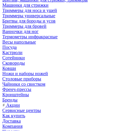
Машинки для стрижки
Триммеры для носа и ушей
Триммеры универсальные
Бритвы для бороды и усов
Триммеры для бровей
Ванночки для ног
Термометры инфракрасные
Весы напольные
Посуда
Кастрюли
Сотейники
Сковороды
Ковши
Ножи и наборы ножей
Столовые приборы
Чайники со свистком
Френч-прессы
Кронштейны
Бренды
Акции
Сервисные центры
Как купить
Доставка
Компания