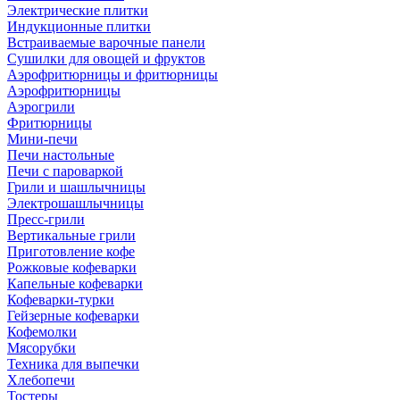
Электрические плитки
Индукционные плитки
Встраиваемые варочные панели
Сушилки для овощей и фруктов
Аэрофритюрницы и фритюрницы
Аэрофритюрницы
Аэрогрили
Фритюрницы
Мини-печи
Печи настольные
Печи с пароваркой
Грили и шашлычницы
Электрошашлычницы
Пресс-грили
Вертикальные грили
Приготовление кофе
Рожковые кофеварки
Капельные кофеварки
Кофеварки-турки
Гейзерные кофеварки
Кофемолки
Мясорубки
Техника для выпечки
Хлебопечи
Тостеры