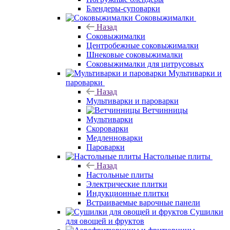
Блендеры-суповарки
Соковыжималки
Назад
Соковыжималки
Центробежные соковыжималки
Шнековые соковыжималки
Соковыжималки для цитрусовых
Мультиварки и
пароварки
Назад
Мультиварки и пароварки
Ветчинницы
Мультиварки
Скороварки
Медленноварки
Пароварки
Настольные плиты
Назад
Настольные плиты
Электрические плитки
Индукционные плитки
Встраиваемые варочные панели
Сушилки
для овощей и фруктов