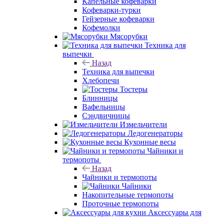
Капельные кофеварки
Кофеварки-турки
Гейзерные кофеварки
Кофемолки
Мясорубки
Техника для
выпечки
Назад
Техника для выпечки
Хлебопечи
Тостеры
Блинницы
Вафельницы
Сэндвичницы
Измельчители
Ледогенераторы
Кухонные весы
Чайники и
термопоты
Назад
Чайники и термопоты
Чайники
Накопительные термопоты
Проточные термопоты
Аксессуары для