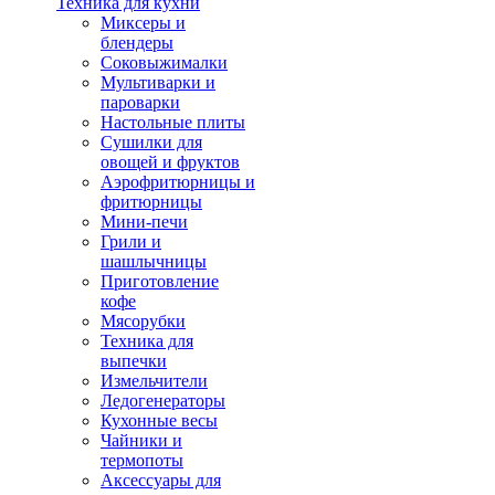
Техника для кухни
Миксеры и
блендеры
Соковыжималки
Мультиварки и
пароварки
Настольные плиты
Сушилки для
овощей и фруктов
Аэрофритюрницы и
фритюрницы
Мини-печи
Грили и
шашлычницы
Приготовление
кофе
Мясорубки
Техника для
выпечки
Измельчители
Ледогенераторы
Кухонные весы
Чайники и
термопоты
Аксессуары для