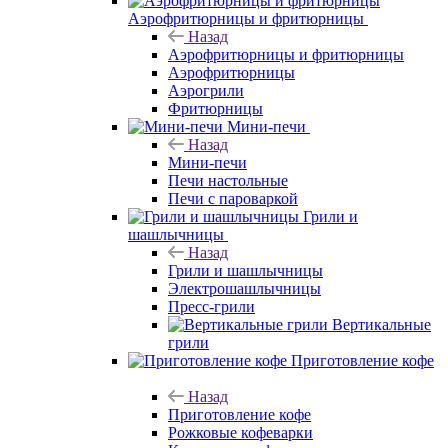
Аэрофритюрницы и фритюрницы
Назад
Аэрофритюрницы и фритюрницы
Аэрофритюрницы
Аэрогрили
Фритюрницы
Мини-печи
Назад
Мини-печи
Печи настольные
Печи с пароваркой
Грили и
шашлычницы
Назад
Грили и шашлычницы
Электрошашлычницы
Пресс-грили
Вертикальные
грили
Приготовление кофе
Назад
Приготовление кофе
Рожковые кофеварки