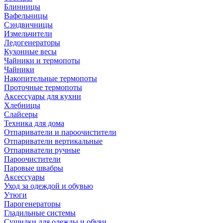
Блинницы
Вафельницы
Сэндвичницы
Измельчители
Ледогенераторы
Кухонные весы
Чайники и термопоты
Чайники
Накопительные термопоты
Проточные термопоты
Аксессуары для кухни
Хлебницы
Слайсеры
Техника для дома
Отпариватели и пароочистители
Отпариватели вертикальные
Отпариватели ручные
Пароочистители
Паровые швабры
Аксессуары
Уход за одеждой и обувью
Утюги
Парогенераторы
Гладильные системы
Сушилки для одежды и обуви