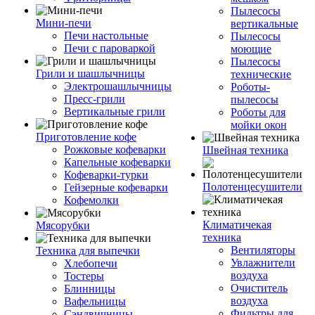
Пылесосы
Мини-печи
вертикальные
Печи настольные
Пылесосы
Печи с пароваркой
моющие
Пылесосы
Грили и шашлычницы
технические
Электрошашлычницы
Роботы-
Пресс-грили
пылесосы
Вертикальные грили
Роботы для
мойки окон
Приготовление кофе
Рожковые кофеварки
Швейная техника
Капельные кофеварки
Кофеварки-турки
Полотенцесушители
Гейзерные кофеварки
Кофемолки
Климатичекая
Мясорубки
техника
Вентиляторы
Техника для выпечки
Увлажнители
Хлебопечи
воздуха
Тостеры
Очиститель
Блинницы
воздуха
Вафельницы
Фильтры для
Сэндвичницы