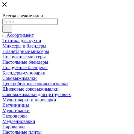
Всегда свежие идеи
Ассортимент
Техника для кухни
Миксеры и блендеры
Планетарные миксеры
Погружные миксеры
Настольные блендеры
Погружные блендеры
Блендеры-суповарки
Соковыжималки
Центробежные соковыжималки
Шнековые соковыжималки
Соковыжималки для цитрусовых
Мультиварки и пароварки
Ветчинницы
Мультиварки
Скороварки
Медленноварки
Пароварки
Настольные плиты