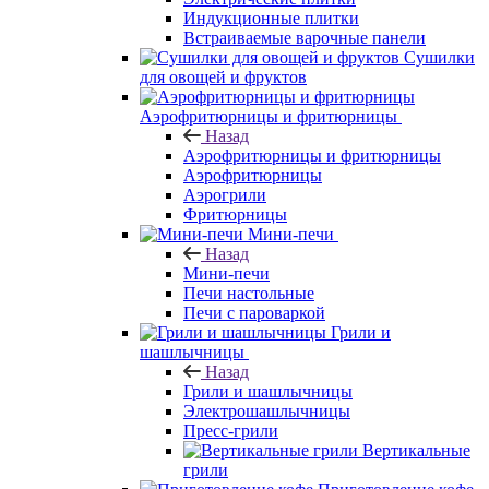
Индукционные плитки
Встраиваемые варочные панели
Сушилки
для овощей и фруктов
Аэрофритюрницы и фритюрницы
Назад
Аэрофритюрницы и фритюрницы
Аэрофритюрницы
Аэрогрили
Фритюрницы
Мини-печи
Назад
Мини-печи
Печи настольные
Печи с пароваркой
Грили и
шашлычницы
Назад
Грили и шашлычницы
Электрошашлычницы
Пресс-грили
Вертикальные
грили