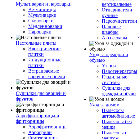
Мультиварки и пароварки
вертикальные
Ветчинницы
Отпариватели
Мультиварки
ручные
Скороварки
Пароочистители
Медленноварки
Паровые
Пароварки
швабры
Аксессуары
Настольные плиты
Электрические
плитки
Уход за одеждой и
Индукционные
обувью
плитки
Утюги
Встраиваемые
Парогенераторы
варочные панели
Гладильные
системы
Сушилки для
Сушилки для овощей и
одежды и обуви
фруктов
Уход за домом
Пылесосы
Аэрофритюрницы и
автомобильные
фритюрницы
Пылесосы без
Аэрофритюрницы
мешка
Аэрогрили
Пылесосы с
Фритюрницы
мешком