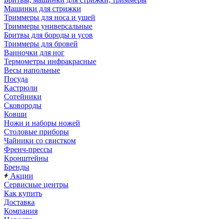
Машинки для стрижки
Триммеры для носа и ушей
Триммеры универсальные
Бритвы для бороды и усов
Триммеры для бровей
Ванночки для ног
Термометры инфракрасные
Весы напольные
Посуда
Кастрюли
Сотейники
Сковороды
Ковши
Ножи и наборы ножей
Столовые приборы
Чайники со свистком
Френч-прессы
Кронштейны
Бренды
Акции
Сервисные центры
Как купить
Доставка
Компания