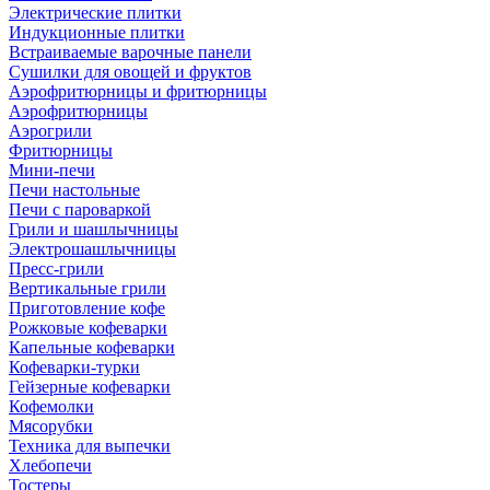
Электрические плитки
Индукционные плитки
Встраиваемые варочные панели
Сушилки для овощей и фруктов
Аэрофритюрницы и фритюрницы
Аэрофритюрницы
Аэрогрили
Фритюрницы
Мини-печи
Печи настольные
Печи с пароваркой
Грили и шашлычницы
Электрошашлычницы
Пресс-грили
Вертикальные грили
Приготовление кофе
Рожковые кофеварки
Капельные кофеварки
Кофеварки-турки
Гейзерные кофеварки
Кофемолки
Мясорубки
Техника для выпечки
Хлебопечи
Тостеры