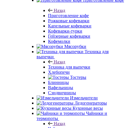
Приготовление кофе
Назад
Приготовление кофе
Рожковые кофеварки
Капельные кофеварки
Кофеварки-турки
Гейзерные кофеварки
Кофемолки
Мясорубки
Техника для
выпечки
Назад
Техника для выпечки
Хлебопечи
Тостеры
Блинницы
Вафельницы
Сэндвичницы
Измельчители
Ледогенераторы
Кухонные весы
Чайники и
термопоты
Назад