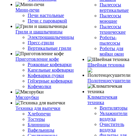
Пылесосы
Мини-печи
вертикальные
Печи настольные
Пылесосы
Печи с пароваркой
моющие
Пылесосы
Грили и шашлычницы
технические
Электрошашлычницы
Роботы-
Пресс-грили
пылесосы
Вертикальные грили
Роботы для
мойки окон
Приготовление кофе
Рожковые кофеварки
Швейная техника
Капельные кофеварки
Кофеварки-турки
Полотенцесушители
Гейзерные кофеварки
Кофемолки
Климатичекая
Мясорубки
техника
Вентиляторы
Техника для выпечки
Увлажнители
Хлебопечи
воздуха
Тостеры
Очиститель
Блинницы
воздуха
Вафельницы
Фильтры для
Сэндвичницы