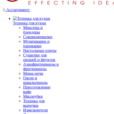
Ассортимент
Техника для кухни
Миксеры и
блендеры
Соковыжималки
Мультиварки и
пароварки
Настольные плиты
Сушилки для
овощей и фруктов
Аэрофритюрницы и
фритюрницы
Мини-печи
Грили и
шашлычницы
Приготовление
кофе
Мясорубки
Техника для
выпечки
Измельчители