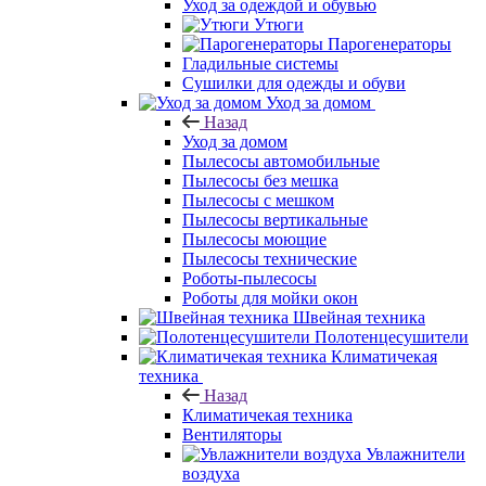
Уход за одеждой и обувью
Утюги
Парогенераторы
Гладильные системы
Сушилки для одежды и обуви
Уход за домом
Назад
Уход за домом
Пылесосы автомобильные
Пылесосы без мешка
Пылесосы с мешком
Пылесосы вертикальные
Пылесосы моющие
Пылесосы технические
Роботы-пылесосы
Роботы для мойки окон
Швейная техника
Полотенцесушители
Климатичекая
техника
Назад
Климатичекая техника
Вентиляторы
Увлажнители
воздуха