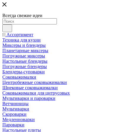
Всегда свежие идеи
Ассортимент
Техника для кухни
Миксеры и блендеры
Планетарные миксеры
Погружные миксеры
Настольные блендеры
Погружные блендеры
Блендеры-суповарки
Соковыжималки
Центробежные соковыжималки
Шнековые соковыжималки
Соковыжималки для цитрусовых
Мультиварки и пароварки
Ветчинницы
Мультиварки
Скороварки
Медленноварки
Пароварки
Настольные плиты