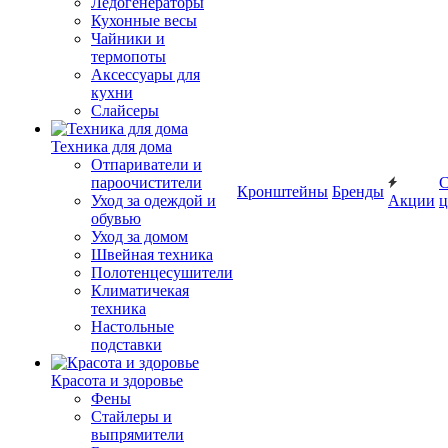
Ледогенераторы
Кухонные весы
Чайники и
термопоты
Аксессуары для
кухни
Слайсеры
Техника для дома
Отпариватели и
пароочистители
С
Кронштейны
Бренды
Уход за одеждой и
Акции
ц
обувью
Уход за домом
Швейная техника
Полотенцесушители
Климатичекая
техника
Настольные
подставки
Красота и здоровье
Фены
Стайлеры и
выпрямители