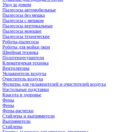
Уход за домом
Пылесосы автомобильные
Пылесосы без мешка
Пылесосы с мешком
Пылесосы вертикальные
Пылесосы моющие
Пылесосы технические
Роботы-пылесосы
Роботы для мойки окон
Швейная техника
Полотенцесушители
Климатичекая техника
Вентиляторы
Увлажнители воздуха
Очиститель воздуха
Фильтры для увлажнителей и очистителей воздуха
Настольные подставки
Красота и здоровье
Фены
Фены
Фены-расчески
Стайлеры и выпрямители
Выпрямители
Стайлеры
Бритвы, машинки для стрижки, триммеры