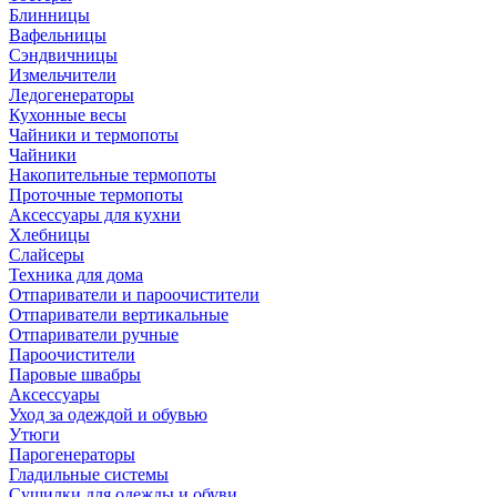
Блинницы
Вафельницы
Сэндвичницы
Измельчители
Ледогенераторы
Кухонные весы
Чайники и термопоты
Чайники
Накопительные термопоты
Проточные термопоты
Аксессуары для кухни
Хлебницы
Слайсеры
Техника для дома
Отпариватели и пароочистители
Отпариватели вертикальные
Отпариватели ручные
Пароочистители
Паровые швабры
Аксессуары
Уход за одеждой и обувью
Утюги
Парогенераторы
Гладильные системы
Сушилки для одежды и обуви