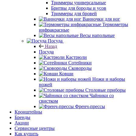
Триммеры универсальные
Бритвы для бороды и усов
Триммеры для бровей
Ванночки для ног
Термометры
инфракрасные
Весы напольные
Посуда
Назад
Посуда
Кастрюли
Сотейники
Сковороды
Ковши
Ножи и наборы
ножей
Столовые приборы
Чайники со
свистком
Френч-прессы
Кронштейны
Бренды
Акции
Сервисные центры
Как купить