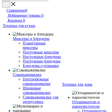
Сравнение
0
Избранные товары
0
Корзина
0
Техника для кухни
Миксеры и блендеры
Планетарные
миксеры
Погружные миксеры
Настольные блендеры
Погружные блендеры
Блендеры-суповарки
Соковыжималки
Центробежные
соковыжималки
Техника для дома
Шнековые
соковыжималки
Соковыжималки для
цитрусовых
Отпариватели и
пароочистители
Отпариватели