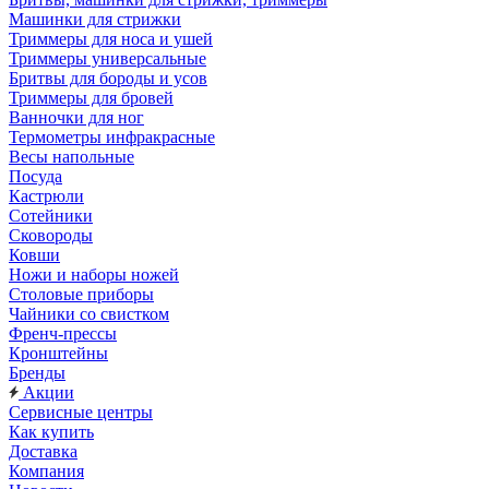
Машинки для стрижки
Триммеры для носа и ушей
Триммеры универсальные
Бритвы для бороды и усов
Триммеры для бровей
Ванночки для ног
Термометры инфракрасные
Весы напольные
Посуда
Кастрюли
Сотейники
Сковороды
Ковши
Ножи и наборы ножей
Столовые приборы
Чайники со свистком
Френч-прессы
Кронштейны
Бренды
Акции
Сервисные центры
Как купить
Доставка
Компания