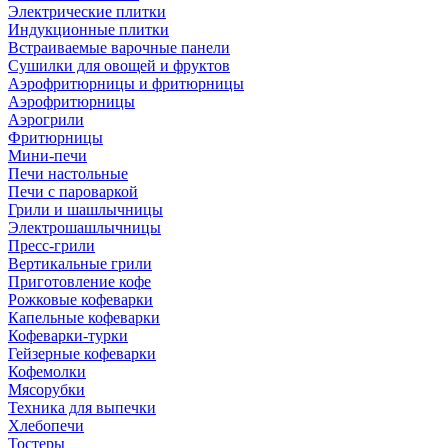
Электрические плитки
Индукционные плитки
Встраиваемые варочные панели
Сушилки для овощей и фруктов
Аэрофритюрницы и фритюрницы
Аэрофритюрницы
Аэрогрили
Фритюрницы
Мини-печи
Печи настольные
Печи с пароваркой
Грили и шашлычницы
Электрошашлычницы
Пресс-грили
Вертикальные грили
Приготовление кофе
Рожковые кофеварки
Капельные кофеварки
Кофеварки-турки
Гейзерные кофеварки
Кофемолки
Мясорубки
Техника для выпечки
Хлебопечи
Тостеры