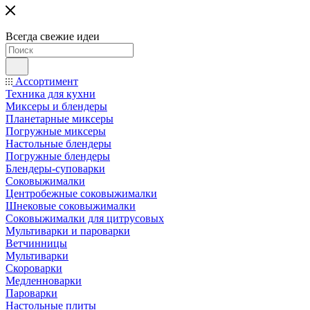
Всегда свежие идеи
Ассортимент
Техника для кухни
Миксеры и блендеры
Планетарные миксеры
Погружные миксеры
Настольные блендеры
Погружные блендеры
Блендеры-суповарки
Соковыжималки
Центробежные соковыжималки
Шнековые соковыжималки
Соковыжималки для цитрусовых
Мультиварки и пароварки
Ветчинницы
Мультиварки
Скороварки
Медленноварки
Пароварки
Настольные плиты