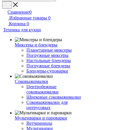
Сравнение
0
Избранные товары
0
Корзина
0
Техника для кухни
Миксеры и блендеры
Планетарные миксеры
Погружные миксеры
Настольные блендеры
Погружные блендеры
Блендеры-суповарки
Соковыжималки
Центробежные
соковыжималки
Шнековые соковыжималки
Соковыжималки для
цитрусовых
Мультиварки и пароварки
Ветчинницы
Мультиварки