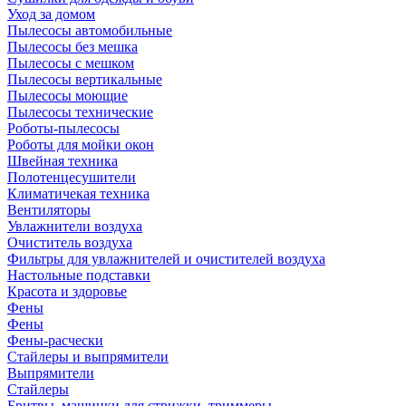
Уход за домом
Пылесосы автомобильные
Пылесосы без мешка
Пылесосы с мешком
Пылесосы вертикальные
Пылесосы моющие
Пылесосы технические
Роботы-пылесосы
Роботы для мойки окон
Швейная техника
Полотенцесушители
Климатичекая техника
Вентиляторы
Увлажнители воздуха
Очиститель воздуха
Фильтры для увлажнителей и очистителей воздуха
Настольные подставки
Красота и здоровье
Фены
Фены
Фены-расчески
Стайлеры и выпрямители
Выпрямители
Стайлеры
Бритвы, машинки для стрижки, триммеры