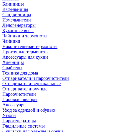
Блинницы
Вафельницы
Сэндвичницы
Измельчители
Ледогенераторы
Кухонные весы
Чайники и термопоты
Чайники
Накопительные термопоты
Проточные термопоты
Аксессуары для кухни
Хлебницы
Слайсеры
Техника для дома
Отпариватели и пароочистители
Отпариватели вертикальные
Отпариватели ручные
Пароочистители
Паровые швабры
Аксессуары
Уход за одеждой и обувью
Утюги
Парогенераторы
Гладильные системы
Сушилки для одежды и обуви