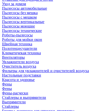
Уход за домом
Пылесосы автомобильные
Пылесосы без мешка
Пылесосы с мешком
Пылесосы вертикальные
Пылесосы моющие
Пылесосы технические
Роботы-пылесосы
Роботы для мойки окон
Швейная техника
Полотенцесушители
Климатичекая техника
Вентиляторы
Увлажнители воздуха
Очиститель воздуха
Фильтры для увлажнителей и очистителей воздуха
Настольные подставки
Красота и здоровье
Фены
Фены
Фены-расчески
Стайлеры и выпрямители
Выпрямители
Стайлеры
Бритвы, машинки для стрижки, триммеры