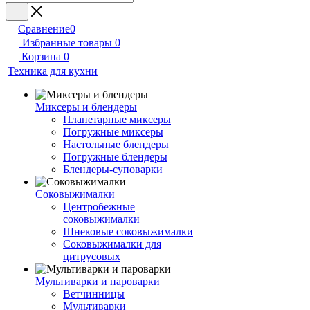
Сравнение
0
Избранные товары
0
Корзина
0
Техника для кухни
Миксеры и блендеры
Планетарные миксеры
Погружные миксеры
Настольные блендеры
Погружные блендеры
Блендеры-суповарки
Соковыжималки
Центробежные
соковыжималки
Шнековые соковыжималки
Соковыжималки для
цитрусовых
Мультиварки и пароварки
Ветчинницы
Мультиварки