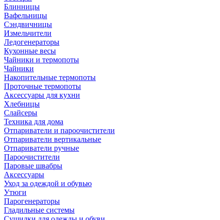
Блинницы
Вафельницы
Сэндвичницы
Измельчители
Ледогенераторы
Кухонные весы
Чайники и термопоты
Чайники
Накопительные термопоты
Проточные термопоты
Аксессуары для кухни
Хлебницы
Слайсеры
Техника для дома
Отпариватели и пароочистители
Отпариватели вертикальные
Отпариватели ручные
Пароочистители
Паровые швабры
Аксессуары
Уход за одеждой и обувью
Утюги
Парогенераторы
Гладильные системы
Сушилки для одежды и обуви