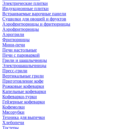
Электрические плитки
Индукционные плитки
Встраиваемые варочные панели
Сушилки для овощей и фруктов
Аэрофритюрницы и фритюрницы
Аэрофритюрницы
Аэрогрили
Фритюрницы
Мини-печи
Печи настольные
Печи с пароваркой
Грили и шашлычницы
Электрошашлычницы
Пресс-грили
Вертикальные грили
Приготовление кофе
Рожковые кофеварки
Капельные кофеварки
Кофеварки-турки
Гейзерные кофеварки
Кофемолки
Мясорубки
Техника для выпечки
Хлебопечи
Тостеры