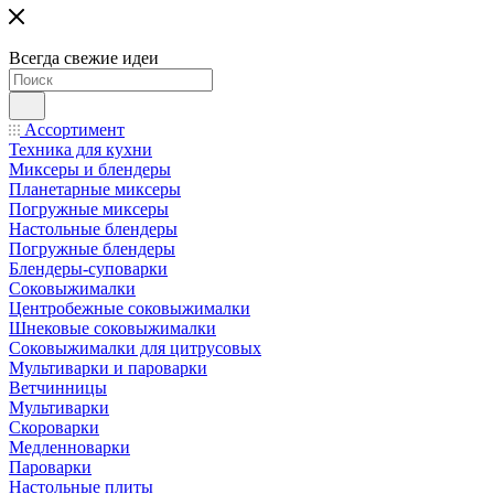
Всегда свежие идеи
Ассортимент
Техника для кухни
Миксеры и блендеры
Планетарные миксеры
Погружные миксеры
Настольные блендеры
Погружные блендеры
Блендеры-суповарки
Соковыжималки
Центробежные соковыжималки
Шнековые соковыжималки
Соковыжималки для цитрусовых
Мультиварки и пароварки
Ветчинницы
Мультиварки
Скороварки
Медленноварки
Пароварки
Настольные плиты