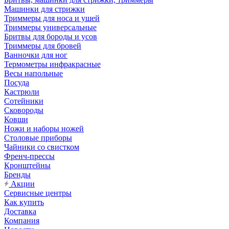
Машинки для стрижки
Триммеры для носа и ушей
Триммеры универсальные
Бритвы для бороды и усов
Триммеры для бровей
Ванночки для ног
Термометры инфракрасные
Весы напольные
Посуда
Кастрюли
Сотейники
Сковороды
Ковши
Ножи и наборы ножей
Столовые приборы
Чайники со свистком
Френч-прессы
Кронштейны
Бренды
Акции
Сервисные центры
Как купить
Доставка
Компания